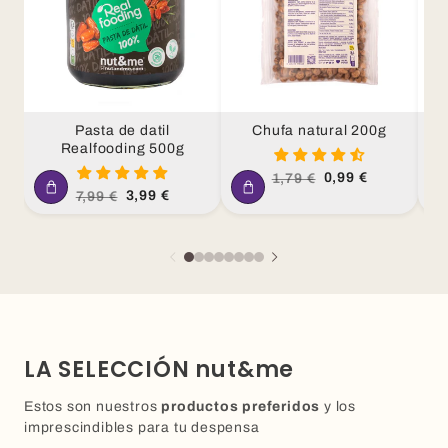
Pasta de datil
Chufa natural 200g
Cr
Realfooding 500g
ca
Precio
Precio
0,99 €
1,79 €
habitual
de
Precio
Precio
3,99 €
7,99 €
oferta
habitual
de
oferta
LA SELECCIÓN nut&me
Estos son nuestros
productos preferidos
y los
imprescindibles para tu despensa