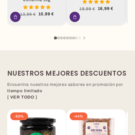
P
Precio
Precio
16,99 €
19,99 €
habitual
de
Precio
Precio
10,99 €
13,99 €
oferta
habitual
de
oferta
NUESTROS MEJORES DESCUENTOS
Encuentra nuestros mejores sabores en promoción por
tiempo limitado
[ VER TODO ]
-50%
-44%