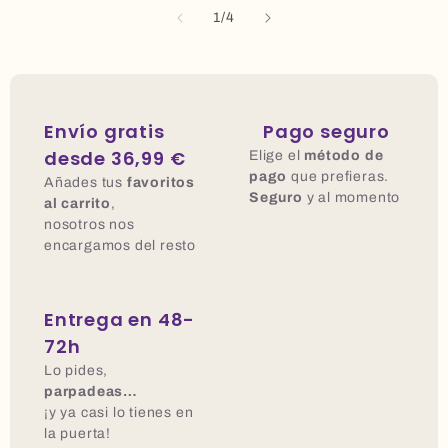
de
1
/
4
Envío gratis
Pago seguro
desde 36,99 €
Elige el
método de
pago
que prefieras.
Añades tus
favoritos
Seguro
y al momento
al carrito
,
nosotros nos
encargamos del resto
Entrega en 48-
72h
Lo pides,
parpadeas…
¡y ya casi lo tienes en
la puerta!