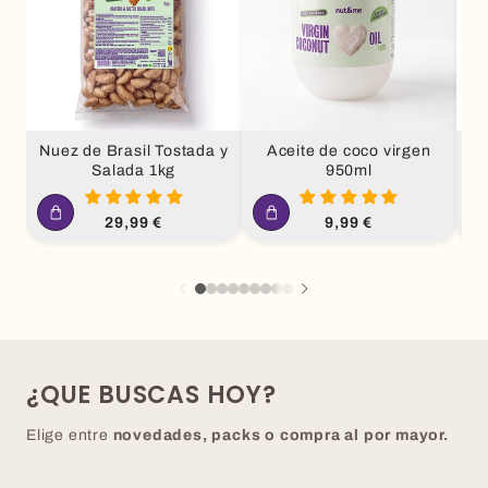
Nuez de Brasil Tostada y
Aceite de coco virgen
Salada 1kg
950ml
Precio
Precio
29,99 €
9,99 €
habitual
habitual
¿QUE BUSCAS HOY?
Elige entre
novedades, packs o compra al por mayor.