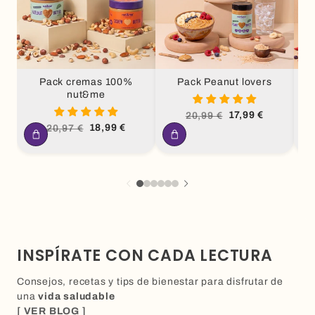
Pack cremas 100%
Pack Peanut lovers
nut&me
Precio
Precio
17,99 €
20,99 €
habitual
de
Precio
Precio
18,99 €
20,97 €
oferta
habitual
de
oferta
INSPÍRATE CON CADA LECTURA
Consejos, recetas y tips de bienestar para disfrutar de
una
vida saludable
[ VER BLOG ]