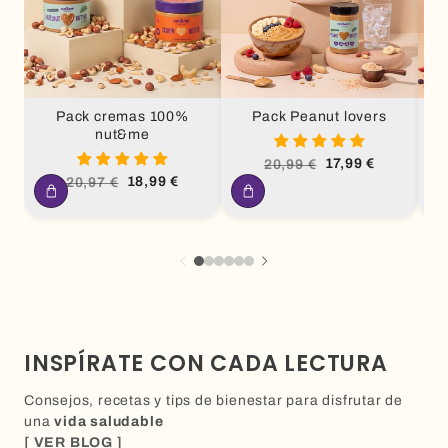
Pack cremas 100%
Pack Peanut lovers
nut&me
Precio
Precio
17,99 €
20,99 €
habitual
de
Precio
Precio
18,99 €
20,97 €
oferta
habitual
de
oferta
INSPÍRATE CON CADA LECTURA
Consejos, recetas y tips de bienestar para disfrutar de
una
vida saludable
[ VER BLOG ]