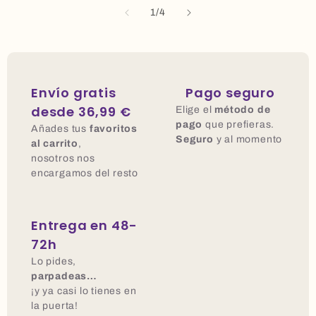
de
1
/
4
Envío gratis
Pago seguro
desde 36,99 €
Elige el
método de
pago
que prefieras.
Añades tus
favoritos
Seguro
y al momento
al carrito
,
nosotros nos
encargamos del resto
Entrega en 48-
72h
Lo pides,
parpadeas…
¡y ya casi lo tienes en
la puerta!