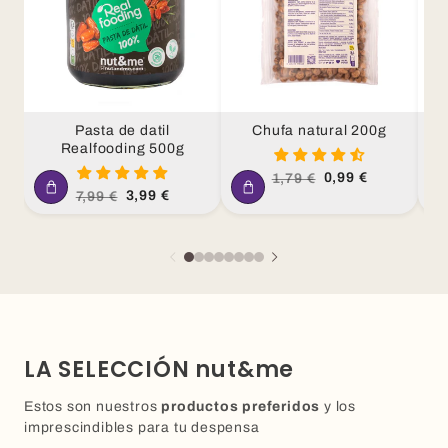
Pasta de datil
Chufa natural 200g
Cr
Realfooding 500g
ca
Precio
Precio
0,99 €
1,79 €
habitual
de
Precio
Precio
3,99 €
7,99 €
oferta
habitual
de
oferta
LA SELECCIÓN nut&me
Estos son nuestros
productos preferidos
y los
imprescindibles para tu despensa