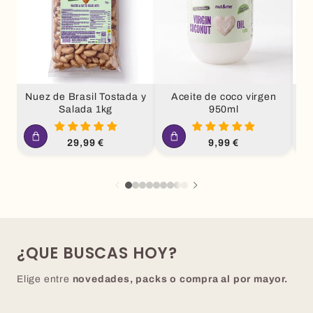
Nuez de Brasil Tostada y
Aceite de coco virgen
Salada 1kg
950ml
Precio
Precio
29,99 €
9,99 €
habitual
habitual
¿QUE BUSCAS HOY?
Elige entre
novedades, packs o compra al por mayor.