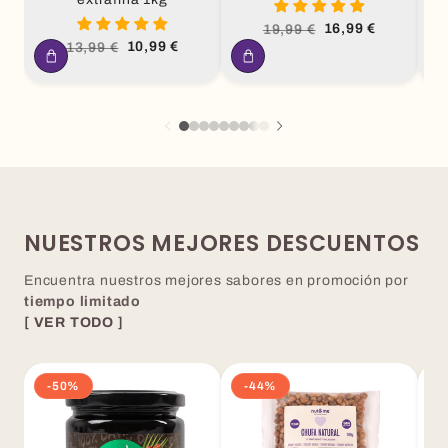
P
Precio
Precio
16,99 €
19,99 €
habitual
de
Precio
Precio
10,99 €
13,99 €
oferta
habitual
de
oferta
NUESTROS MEJORES DESCUENTOS
Encuentra nuestros mejores sabores en promoción por
tiempo limitado
[ VER TODO ]
-50%
-44%