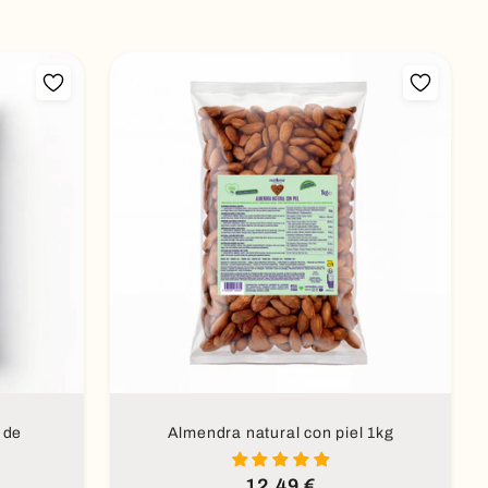
Añadir al carrito
 de
Almendra natural con piel 1kg
Precio
12,49 €