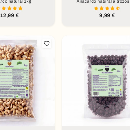
rdo natural 1kg
Anacardo natural a trozos
Precio
12,99 €
Precio
9,99 €
habitual
habitual
dir al carrito
Añadir al carrito