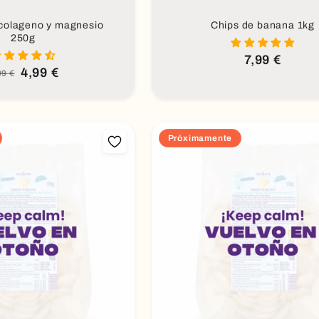
colageno y magnesio
Chips de banana 1kg
250g
Precio
7,99 €
habitual
4,99 €
ecio
ecio
99 €
bitual
e
erta
Próximamente
óximamente
Próximamente