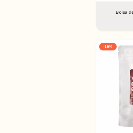
Bolsa d
-16%
Aña