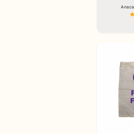
Anaca
Aña