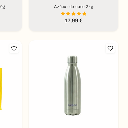
50g
Azúcar de coco 2kg
Precio
17,99 €
habitual
Añadir al carrito