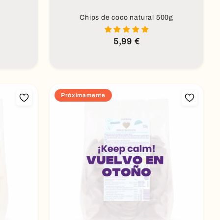
Chips de coco natural 500g
Precio
5,99 €
habitual
Próximamente
Próximamente