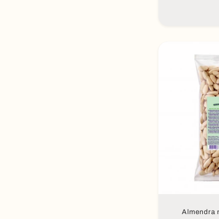
Aña
Almendra n