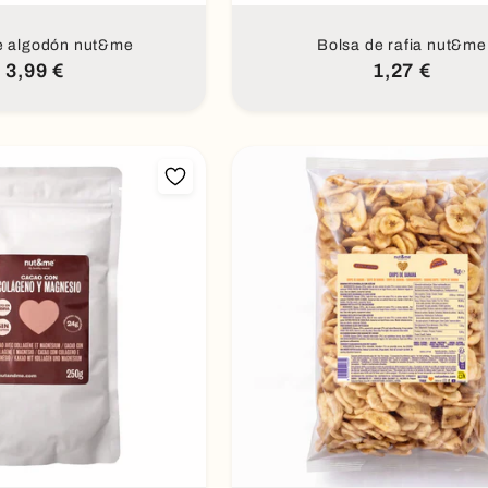
e algodón nut&me
Bolsa de rafia nut&me
Precio
3,99 €
Precio
1,27 €
habitual
habitual
dir al carrito
Añadir al carrito