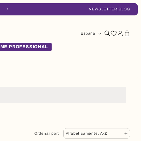
|
Entrega en 48-72h
NEWSLETTER
BLOG
País/región
Iniciar
Carrito
España
sesión
ME PROFESSIONAL
Ordenar por: