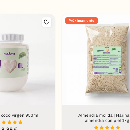
Próximamente
dir al carrito
Próximamente
 coco virgen 950ml
Almendra molida | Harina
almendra con piel 1kg
Precio
9,99 €