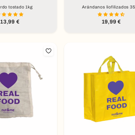
rdo tostado 1kg
Arándanos liofilizados 3
Precio
13,99 €
Precio
19,99 €
habitual
habitual
dir al carrito
Añadir al carrito