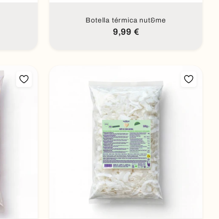
Botella térmica nut&me
Precio
9,99 €
habitual
Añadir al carrito