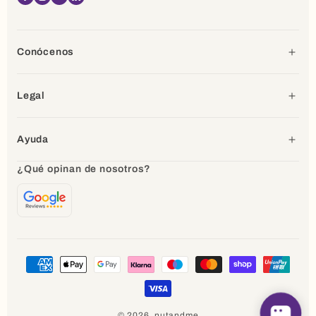
Facebook
Instagram
YouTube
Linkedin
Conócenos
Legal
Ayuda
¿Qué opinan de nosotros?
Formas
de
pago
© 2026,
nutandme