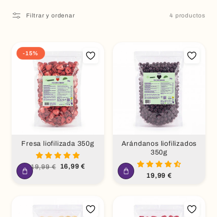
Filtrar y ordenar
4 productos
-15%
Fresa liofilizada 350g
Arándanos liofilizados
350g
Precio
Precio
16,99 €
19,99 €
habitual
de
Precio
19,99 €
oferta
habitual