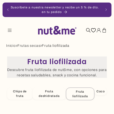
Ir
Suscríbete a nuestra newsletter y recibe un 5 % de dto.
directamente
99 €
en tu pedido
al
contenido
Iniciar
Carrito
sesión
Inicio
Frutas secas
Fruta liofilizada
Fruta liofilizada
Descubre fruta liofilizada de nut&me, con opciones para
recetas saludables, snack y cocina funcional.
Chips de
Fruta
Coco
Fruta
fruta
deshidratada
liofilizada