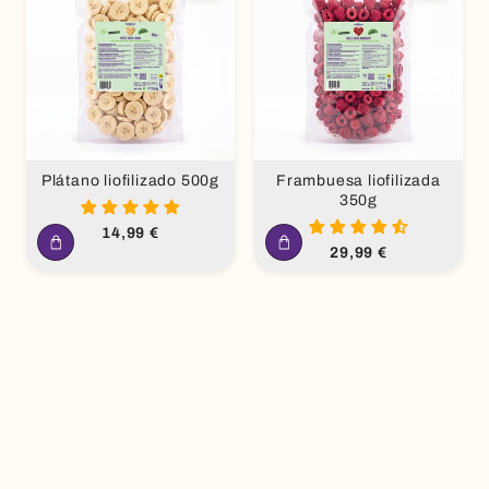
Plátano liofilizado 500g
Frambuesa liofilizada
350g
Precio
14,99 €
habitual
Precio
29,99 €
habitual