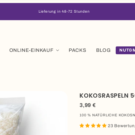
Lieferung in 48-72 Stunden
ONLINE-EINKAUF
PACKS
BLOG
NUT&M
KOKOSRASPELN 
Regulärer
3,99 €
Preis
100 % NATÜRLICHE KOKOSN
23 Bewertu