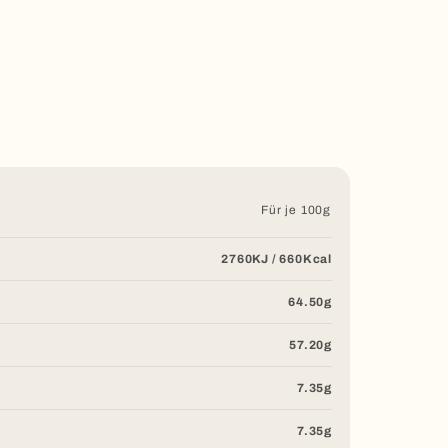
Für je 100g
2760KJ / 660Kcal
64.50g
57.20g
7.35g
7.35g