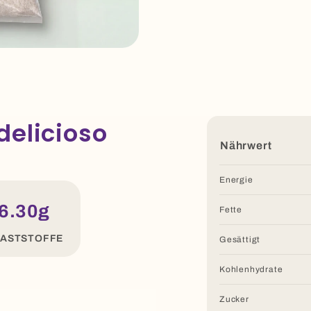
delicioso
Nährwert
Energie
6.30g
Fette
LASTSTOFFE
Gesättigt
Kohlenhydrate
Zucker