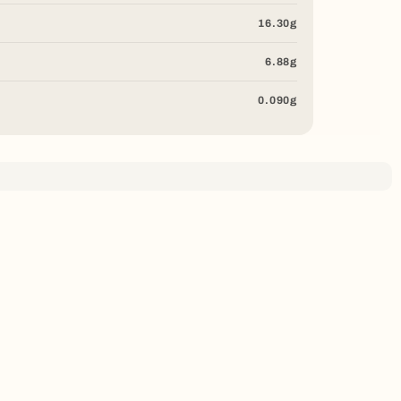
16.30g
6.88g
0.090g