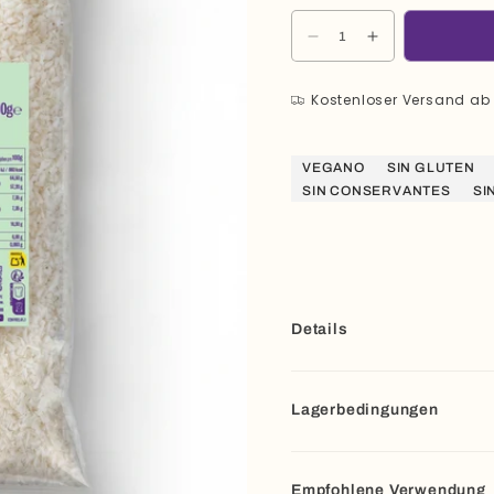
Menge
Menge
für
für
Kokosraspeln
Kokosraspeln
Kostenloser Versand a
500g
500g
verringern
erhöhen
VEGANO
SIN GLUTEN
SIN CONSERVANTES
SI
Details
Lagerbedingungen
Empfohlene Verwendung