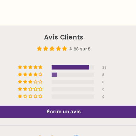
Avis Clients
4.88 sur 5
38
5
0
0
0
Écrire un avis