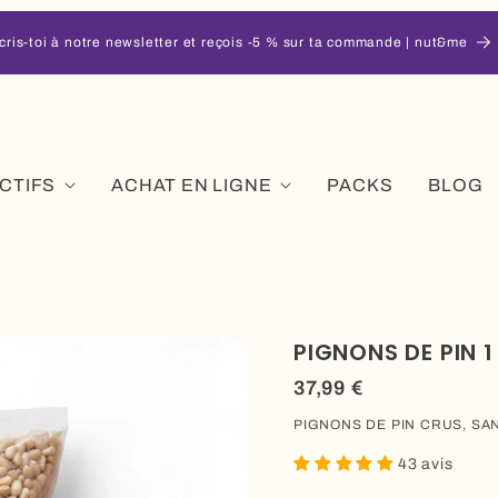
cris-toi à notre newsletter et reçois -5 % sur ta commande | nut&me
CTIFS
ACHAT EN LIGNE
PACKS
BLOG
PIGNONS DE PIN 1
Prix
37,99 €
régulier
PIGNONS DE PIN CRUS, SA
43 avis