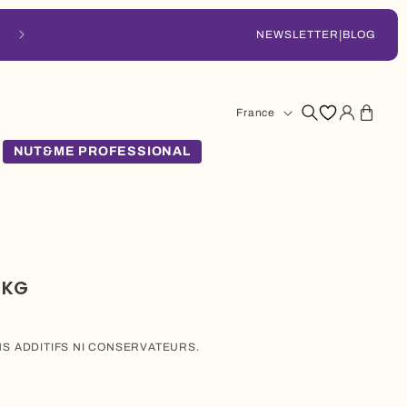
|
Livraison en 48 à 72 h
NEWSLETTER
BLOG
Pays/région
Se
Panier
France
connecter
NUT&ME PROFESSIONAL
 KG
NS ADDITIFS NI CONSERVATEURS.