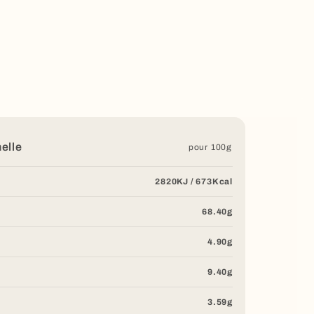
nelle
pour 100g
2820KJ / 673Kcal
68.40g
4.90g
9.40g
3.59g