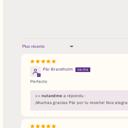
Sort by
Pär Brandholm
Perfecto
>>
nutandme
a répondu :
¡Muchas gracias Pär por tu reseña! Nos alegra