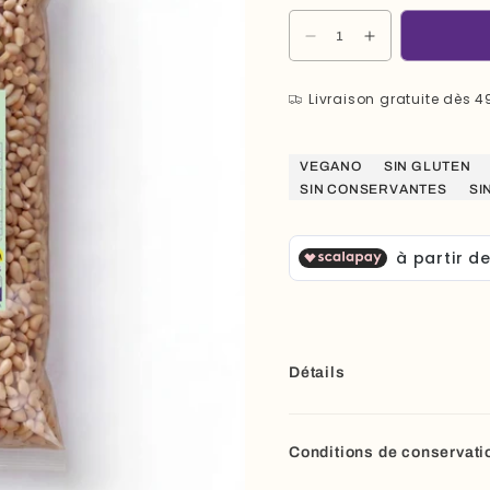
Diminuer
Augmenter
la
la
quantité
quantité
Livraison gratuite dès
4
pour
pour
Pignons
Pignons
de
de
pin
pin
VEGANO
SIN GLUTEN
1
1
SIN CONSERVANTES
SI
kg
kg
Détails
Conditions de conservati