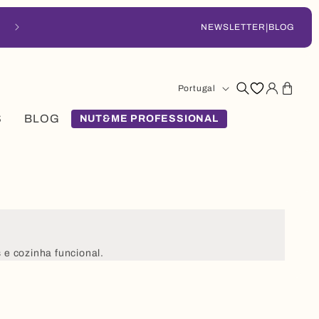
|
Entrega em 48-72 horas
NEWSLETTER
BLOG
País/região
Entrar
Carrinho
Portugal
S
BLOG
NUT&ME PROFESSIONAL
e cozinha funcional.