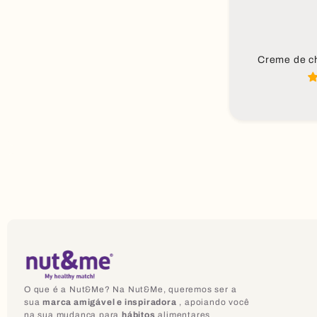
Creme de ch
O que é a Nut&Me? Na Nut&Me, queremos ser a
sua
marca amigável e inspiradora
, apoiando você
na sua mudança para
hábitos
alimentares