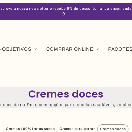
screve a nossa newsletter e recebe 5% de desconto na tua encomenda
 OBJETIVOS
COMPRAR ONLINE
PACOTE
Cremes doces
doces da nut&me, com opções para receitas saudáveis, lanches 
Cremes 100% frutos secos
Cremes para barrar
Cremes doces